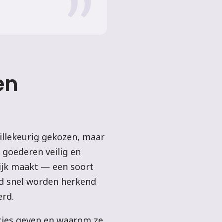
en
willekeurig gekozen, maar
 goederen veilig en
lijk maakt — een soort
ld snel worden herkend
erd.
ecies geven en waarom ze