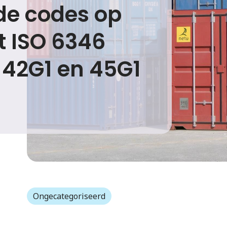
de codes op
t ISO 6346
, 42G1 en 45G1
Ongecategoriseerd