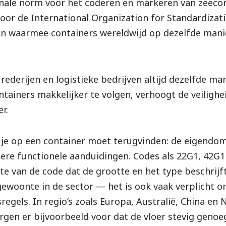
ionale norm voor het coderen en markeren van zeeco
oor de International Organization for Standardizati
n waarmee containers wereldwijd op dezelfde mani
rederijen en logistieke bedrijven altijd dezelfde ma
tainers makkelijker te volgen, verhoogt de veilighe
r.
t je op een container moet terugvinden: de eigendo
ere functionele aanduidingen. Codes als 22G1, 42G1
lte van de code dat de grootte en het type beschrijf
 gewoonte in de sector — het is ook vaak verplicht 
sregels. In regio’s zoals Europa, Australië, China en
rgen er bijvoorbeeld voor dat de vloer stevig genoeg