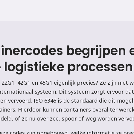
ainercodes begrijpen 
e logistieke processen
22G1, 42G1 en 45G1 eigenlijk precies? Ze zijn niet 
nternationaal systeem. Dit systeem zorgt ervoor dat
den vervoerd. ISO 6346 is de standaard die dit moge
tainers. Hierdoor kunnen containers overal ter were
eld, of ze nu over zee, spoor of weg worden vervo
 deze codes zijn opgebouwd, welke informatie ze pr