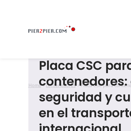
Placa CSC par
contenedores:
Home
contenedores
Placa CSC para contene
seguridad y c
en el transport
internacional