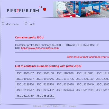
Main menu
Back
Container prefix JSCU
Container prefix JSCU belongs to JAKE STORAGE CONTAINERS LLC
URL
https://www.jakecontainers.com
Click here to track and trace your s
List of container numbers starting with prefix JSCU
JSCU1000137
JSCU1000158
JSCU1100028
JSCU1910841
JSCU1911
JSCU1913537
JSCU1913645
JSCU1913795
JSCU2000110
JSCU2000
JSCU3126530
JSCU3126588
JSCU3126628
JSCU3126649
JSCU3186
JSCU3195547
JSCU3217482
JSCU3262624
JSCU5112109
JSCU5112
JSCU5117380
JSCU8515181
Sitemap : HTML
/
XML
/
RSS
/
Images