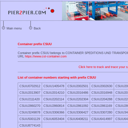
Main menu
Back
Container prefix CSUU
Container prefix CSUU belongs to CONTAINER SPEDITIONS UND TRANSP
URL
https://www.cst-container.com
Click here to track and trace your s
List of container numbers starting with prefix CSUU
CSUU0702912
CSUU1405478
CSUU2002501
CSUU2002630
CSUU20
CSUU2013907
CSUU2014210
CSUU2016486
CSUU2016948
CSUU20
CSUU2111420
CSUU2202114
CSUU2202304
CSUU2204288
CSUU22
CSUU2860270
CSUU2860814
CSUU2861092
CSUU2861169
CSUU28
CSUU3249878
CSUU3306366
CSUU3306427
CSUU3307280
CSUU34
CSUU5001129
CSUU6053404
CSUU6408211
CSUU6414997
CSUU64
CSUU8774143