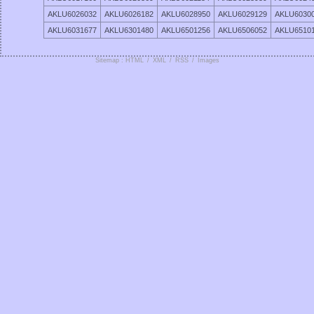
AKLU6026032
AKLU6026182
AKLU6028950
AKLU6029129
AKLU6030
AKLU6031677
AKLU6301480
AKLU6501256
AKLU6506052
AKLU6510
Sitemap : HTML
/
XML
/
RSS
/
Images