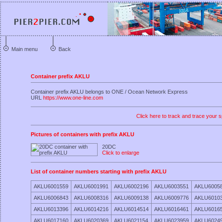
Main menu
Back
Container prefix AKLU
Container prefix AKLU belongs to ONE / Ocean Network Express
URL
https://www.one-line.com
Click here to track and trace your s
Pictures of containers with prefix AKLU
20DC
Click to enlarge
List of container numbers starting with prefix AKLU
AKLU6001559
AKLU6001991
AKLU6002196
AKLU6003551
AKLU6005
AKLU6006843
AKLU6008316
AKLU6009138
AKLU6009776
AKLU6010
AKLU6013396
AKLU6014216
AKLU6014514
AKLU6016461
AKLU6016
AKLU6017160
AKLU6020369
AKLU6021154
AKLU6023959
AKLU6024