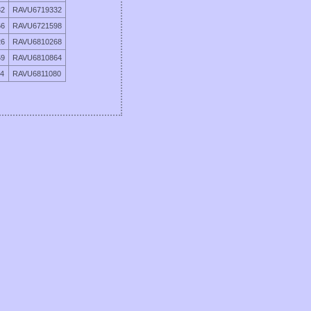
32
RAVU6719332
66
RAVU6721598
26
RAVU6810268
59
RAVU6810864
4
RAVU6811080