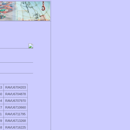
63
RAVU6704203
80
RAVU6704878
84
RAVU6707970
77
RAVU6710660
1
RAVU6711795
39
RAVU6713268
48
RAVU6716225