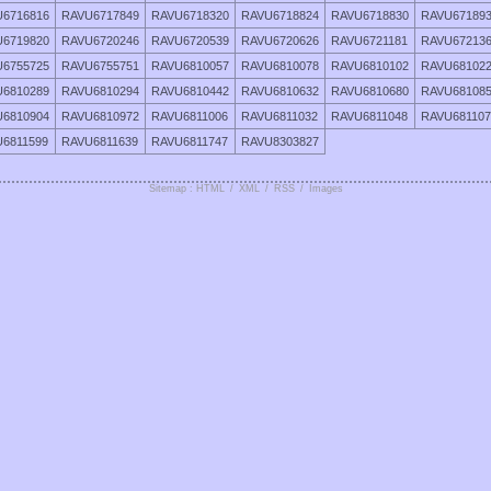
6716816
RAVU6717849
RAVU6718320
RAVU6718824
RAVU6718830
RAVU67189
6719820
RAVU6720246
RAVU6720539
RAVU6720626
RAVU6721181
RAVU67213
6755725
RAVU6755751
RAVU6810057
RAVU6810078
RAVU6810102
RAVU68102
6810289
RAVU6810294
RAVU6810442
RAVU6810632
RAVU6810680
RAVU68108
6810904
RAVU6810972
RAVU6811006
RAVU6811032
RAVU6811048
RAVU681107
6811599
RAVU6811639
RAVU6811747
RAVU8303827
Sitemap : HTML
/
XML
/
RSS
/
Images