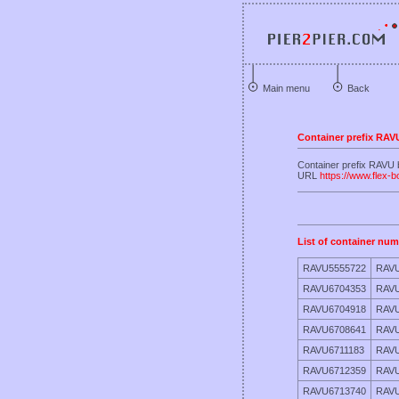
Main menu
Back
Container prefix RAV
Container prefix RAVU 
URL
https://www.flex-
List of container num
RAVU5555722
RAVU
RAVU6704353
RAVU
RAVU6704918
RAVU
RAVU6708641
RAVU
RAVU6711183
RAVU
RAVU6712359
RAVU
RAVU6713740
RAVU