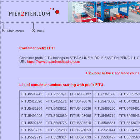
Main menu
Back
Container prefix FITU
Container prefix FITU belongs to STEAM LINE MIDDLE EAST SHIPPING L.L.C
URL
https://www.steamlineshipping.com
Click here to track and trace your s
List of container numbers starting with prefix FITU
FITU0505743
FITU2351971
FITU2356192
FITU2361630
FITU2365759
FITU2412320
FITU2415171
FITU5470676
FITU5470830
FITU5472811
FITU5481984
FITU5483821
FITU5485038
FITU5486230
FITU5489481
FITU5492926
FITU5493080
FITU5493096
FITU5495714
FITU5495843
FITU5502135
FITU5504776
FITU5507610
FITU5508581
FITU5513079
FITU5515050
FITU5515298
FITU5521053
FITU5523441
FITU5524751
FITU5527719
FITU5528314
FITU5528839
FITU5530477
FITU5533563