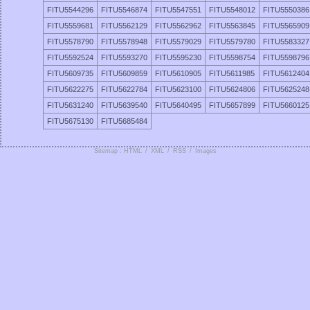
FITU5544296
FITU5546874
FITU5547551
FITU5548012
FITU5550386
FITU5559681
FITU5562129
FITU5562962
FITU5563845
FITU5565909
FITU5578790
FITU5578948
FITU5579029
FITU5579780
FITU5583327
FITU5592524
FITU5593270
FITU5595230
FITU5598754
FITU5598796
FITU5609735
FITU5609859
FITU5610905
FITU5611985
FITU5612404
FITU5622275
FITU5622784
FITU5623100
FITU5624806
FITU5625248
FITU5631240
FITU5639540
FITU5640495
FITU5657899
FITU5660125
FITU5675130
FITU5685484
Sitemap : HTML
/
XML
/
RSS
/
Images