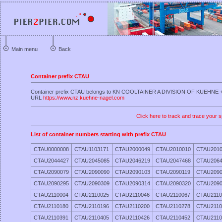
Main menu
Back
Container prefix CTAU
Container prefix CTAU belongs to KN COOLTAINER A DIVISION OF KUEHNE
URL
https://www.nz.kuehne-nagel.com
Click here to track and trace your s
List of container numbers starting with prefix CTAU
CTAU0000008
CTAU1103171
CTAU2000049
CTAU2010010
CTAU2010
CTAU2044427
CTAU2045085
CTAU2046219
CTAU2047468
CTAU2064
CTAU2090079
CTAU2090090
CTAU2090103
CTAU2090119
CTAU2090
CTAU2090295
CTAU2090309
CTAU2090314
CTAU2090320
CTAU2090
CTAU2110004
CTAU2110025
CTAU2110046
CTAU2110067
CTAU2110
CTAU2110180
CTAU2110196
CTAU2110200
CTAU2110278
CTAU2110
CTAU2110391
CTAU2110405
CTAU2110426
CTAU2110452
CTAU2110